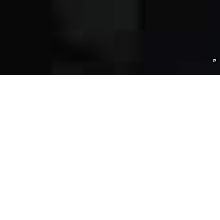
产品技术伙伴
联盟合作伙伴